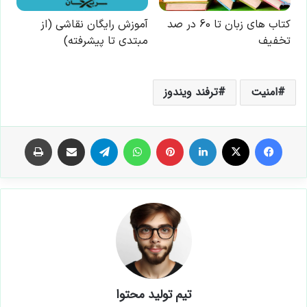
امنیت
ترفند ویندوز
فیس بوک
X
لینکدین
‫پین‌ترست
واتس آپ
تلگرام
اشتراک گذاری از طریق ایمیل
چاپ
تیم تولید محتوا