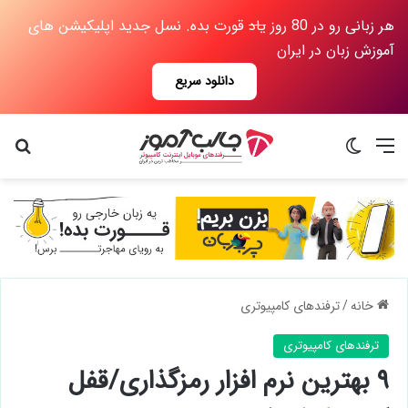
هر زبانی رو در 80 روز
یاد
قورت بده. نسل جدید اپلیکیشن های
آموزش زبان در ایران
دانلود سریع
منو
تغییر پوسته
جس
خانه
/
ترفندهای کامپیوتری
ترفندهای کامپیوتری
۹ بهترین نرم افزار رمزگذاری/قفل