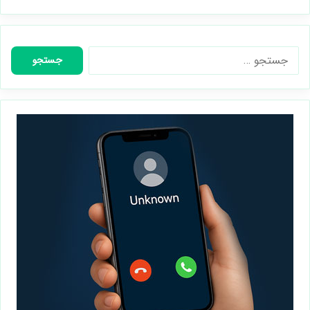
جستجو
برای: