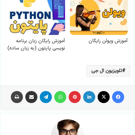
تلویزیون ال جی
فیس بوک
X
لینکدین
‫پین‌ترست
واتس آپ
تلگرام
اشتراک گذاری از طریق ایمیل
چاپ