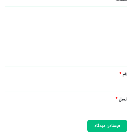
د
ی
د
گ
ا
ه
*
نام
*
ایمیل
*