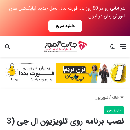
هر زبانی رو در 80 روز
یاد
قورت بده. نسل جدید اپلیکیشن های
آموزش زبان در ایران
دانلود سریع
منو
تغییر پوسته
جس
خانه
/
تلویزیون
تلویزیون
نصب برنامه روی تلویزیون ال جی (3