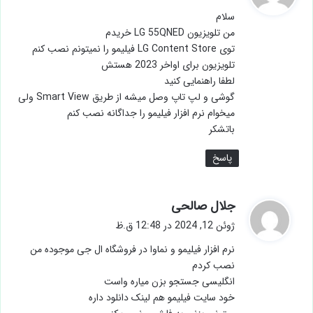
ت
سلام
:
من تلویزیون LG 55QNED خریدم
توی LG Content Store فیلیمو را نمیتونم نصب کنم
تلویزیون برای اواخر 2023 هستش
لطفا راهنمایی کنید
گوشی و لپ تاپ وصل میشه از طریق Smart View ولی
میخوام نرم افزار فیلیمو را جداگانه نصب کنم
باتشکر
پاسخ
گ
جلال صالحی
ف
ژوئن 12, 2024 در 12:48 ق.ظ
ت
نرم افزار فیلیمو و نماوا در فروشگاه ال جی موجوده من
:
نصب کردم
انگلیسی جستجو بزن میاره واست
خود سایت فیلیمو هم لینک دانلود داره