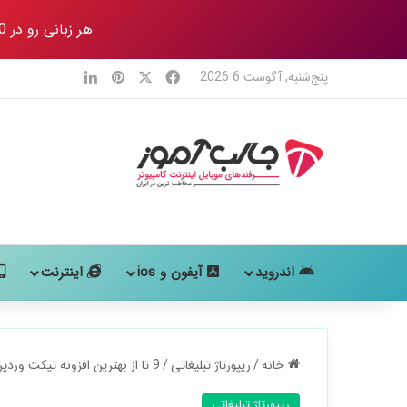
هر زبانی رو در 80 روز
X
فیس بوک
‫پین‌ترست
لینکدین
پنج‌شنبه, آگوست 6 2026
اندروید
آیفون و ios
اینترنت
خانه
/
ریپورتاژ تبلیغاتی
/
9 تا از بهترین افزونه تیکت وردپرس؛ یک تجربه شخصی
ریپورتاژ تبلیغاتی