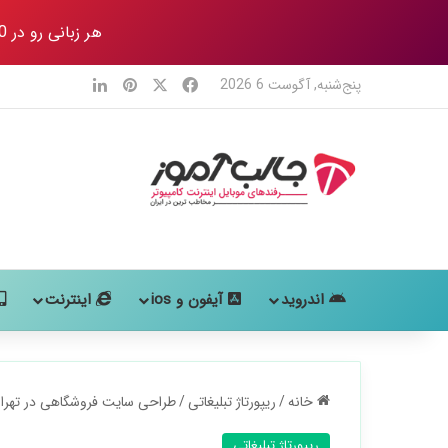
هر زبانی رو در 80 روز
X
فیس بوک
‫پین‌ترست
لینکدین
پنج‌شنبه, آگوست 6 2026
اندروید
آیفون و ios
اینترنت
خانه
/
ریپورتاژ تبلیغاتی
/
طراحی سایت فروشگاهی در تهران 
ریپورتاژ تبلیغاتی