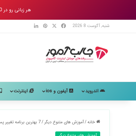
هر زبانی رو در 80 روز
X
فیس بوک
‫پین‌ترست
لینکدین
شنبه, آگوست 8 2026
اندروید
آیفون و ios
اینترنت
خانه
/
آموزش های متنوع دیگر
/
7 بهترین برنامه تغییر پس زمینه عکس (حرفه ای آتلیه)
آموزش های متنوع دیگر