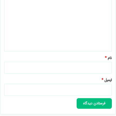
د
ی
د
گ
ا
ه
*
نام
*
ایمیل
*