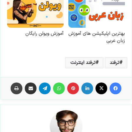
ترفند
ترفند اینترنت
فیس بوک
X
لینکدین
‫پین‌ترست
واتس آپ
تلگرام
اشتراک گذاری از طریق ایمیل
چاپ