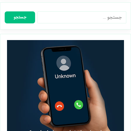
جستجو
برای: