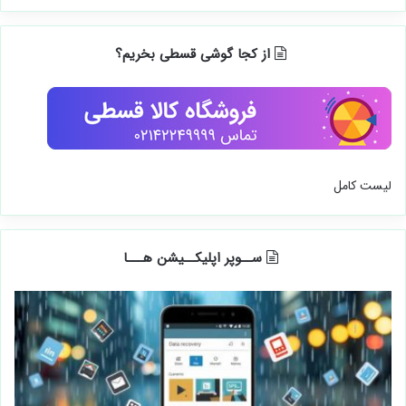
از کجا گوشی قسطی بخریم؟
لیست کامل
ســوپر اپلیکــیشن هـــا