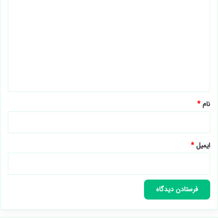
ی
د
گ
ا
ه
*
نام
*
ایمیل
*