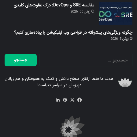
مقایسه SRE و DevOps: درک تفاوت‌های کلیدی
ژوئن 30, 2026
چگونه ویژگی‌های پیشرفته در طراحی وب اپلیکیشن را پیاده‌سازی کنیم؟
ژوئن 5, 2026
جستجو
برای:
هدف ما فقط ارتقای سطح دانش و کمک به هموطنان و هم زبانان
عزیزمان در سراسر دنیاست!
فیس
X
‫پین‌ترست
لینکدین
بوک