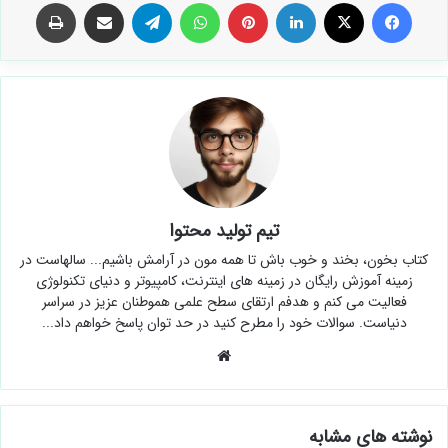
فیس بوک
X
لینکدین
‫پین‌ترست
واتس آپ
تلگرام
اشتراک گذاری از طریق ایمیل
چاپ
تیم تولید محتوا
کتاب بخون، بخند و خوب باش تا همه مون در آرامش باشیم... سالهاست در
زمینه آموزش رایگان در زمینه های اینترنت، کامپیوتر و دنیای تکنولوژی
فعالیت می کنم و هدفم ارتقای سطح علمی هموطنان عزیز در سراسر
دنیاست. سوالات خود را مطرح کنید در حد توان پاسخ خواهم داد...
وبسایت
نوشته های مشابه