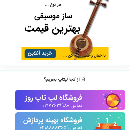
از کجا لپتاپ بخریم؟