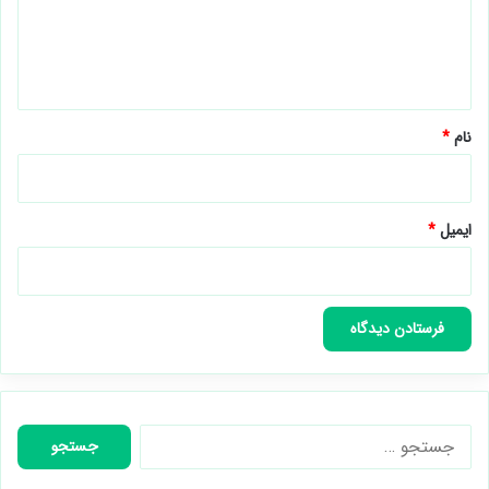
گ
ا
ه
*
نام
*
ایمیل
*
جستجو
برای: