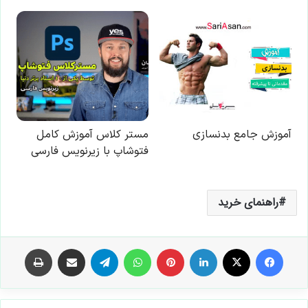
راهنمای خرید
فیس بوک
X
لینکدین
‫پین‌ترست
واتس آپ
تلگرام
اشتراک گذاری از طریق ایمیل
چاپ