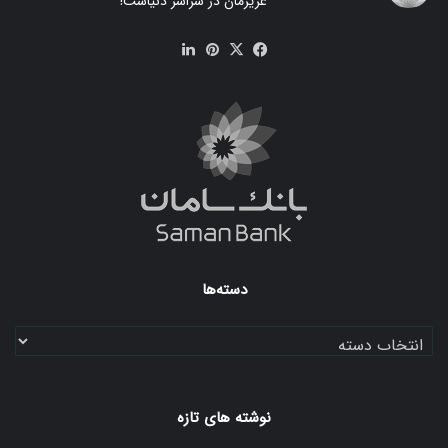
عزیزمان در سراسر دنیاست!
فیس
X
‫پین‌ترست
لینکدین
بوک
دسته‌ها
دسته‌ها
نوشته های تازه