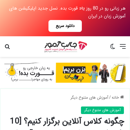
هر زبانی رو در 80 روز
یاد
قورت بده. نسل جدید اپلیکیشن های
آموزش زبان در ایران
دانلود سریع
منو
تغییر پوسته
جس
خانه
/
آموزش های متنوع دیگر
آموزش های متنوع دیگر
چگونه کلاس آنلاین برگزار کنیم؟ [10