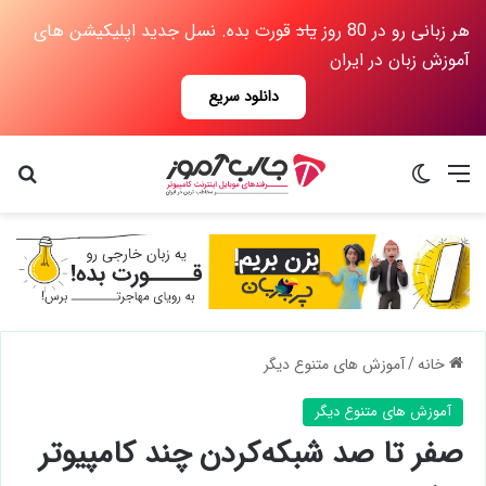
هر زبانی رو در 80 روز
یاد
قورت بده. نسل جدید اپلیکیشن های
آموزش زبان در ایران
دانلود سریع
منو
تغییر پوسته
جس
خانه
/
آموزش های متنوع دیگر
آموزش های متنوع دیگر
صفر تا صد شبکه‌کردن چند کامپیوتر