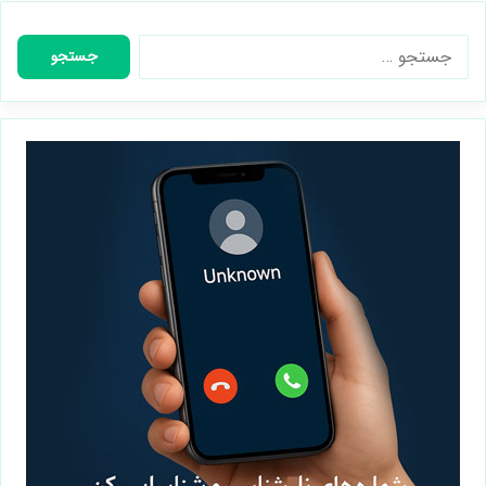
جستجو
برای: