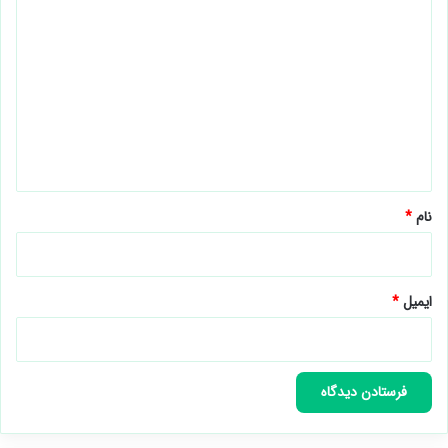
د
ی
د
گ
ا
ه
*
نام
*
ایمیل
*