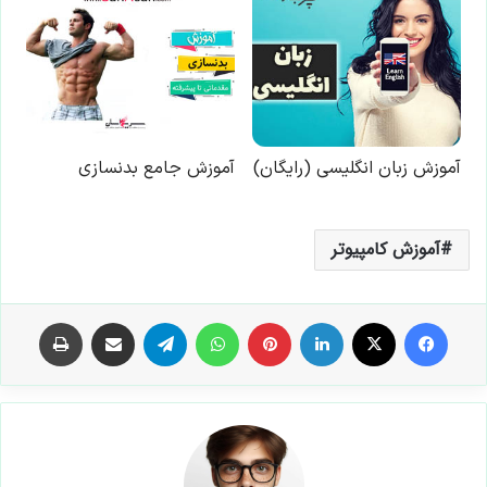
آموزش کامپیوتر
فیس بوک
X
لینکدین
‫پین‌ترست
واتس آپ
تلگرام
اشتراک گذاری از طریق ایمیل
چاپ