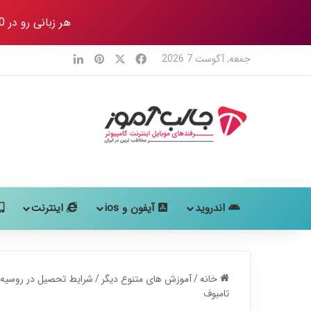
هر زبانی رو در 80 روز
X
فیس بوک
‫پین‌ترست
لینکدین
جمعه, آگوست 7 2026
اندروید
آیفون و ios
اینترنت
خانه
/
آموزش های متنوع دیگر
/
شرایط تحصیل در روسیه: 
تامبوف