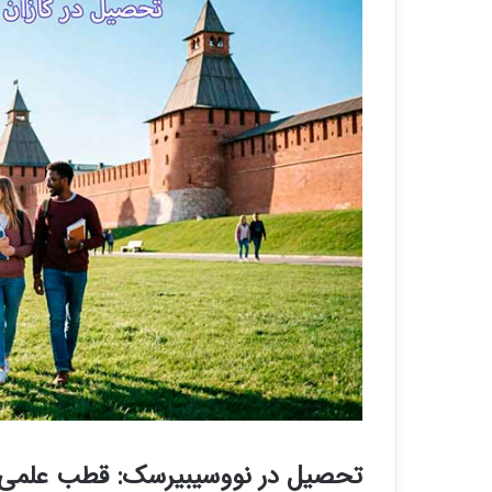
تحصیل در نووسیبیرسک: قطب علمی