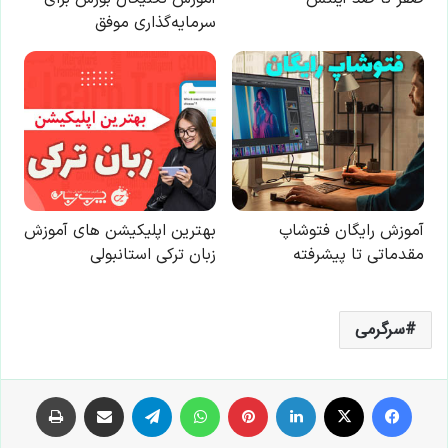
سرگرمی
فیس بوک
X
لینکدین
‫پین‌ترست
واتس آپ
تلگرام
اشتراک گذاری از طریق ایمیل
چاپ