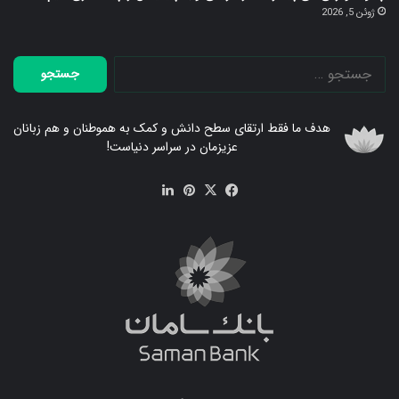
ژوئن 5, 2026
جستجو
برای:
هدف ما فقط ارتقای سطح دانش و کمک به هموطنان و هم زبانان
عزیزمان در سراسر دنیاست!
فیس
X
‫پین‌ترست
لینکدین
بوک