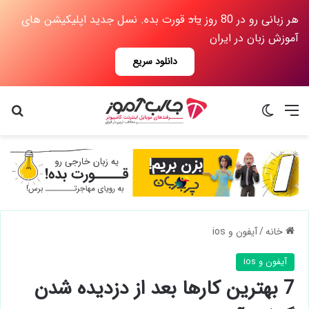
هر زبانی رو در 80 روز
یاد
قورت بده. نسل جدید اپلیکیشن های
آموزش زبان در ایران
دانلود سریع
منو
تغییر پوسته
جس
خانه
/
آیفون و ios
آیفون و ios
7 بهترین کارها بعد از دزدیده شدن