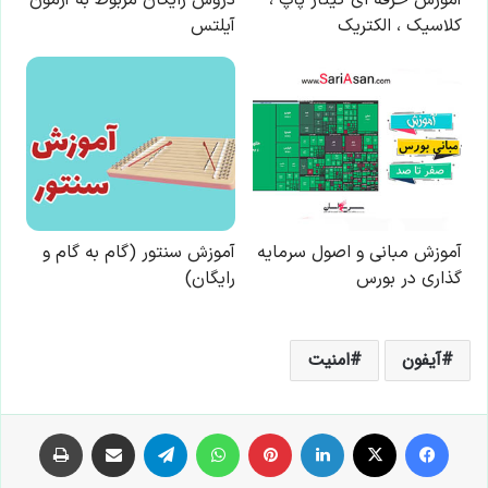
آیفون
امنیت
فیس بوک
X
لینکدین
‫پین‌ترست
واتس آپ
تلگرام
اشتراک گذاری از طریق ایمیل
چاپ