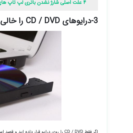
۴ علت اصلی شارژ نشدن باتری لپ تاپ های مختلف
3-درایوهای CD / DVD را خالی کنید