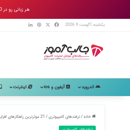
هر زبانی رو در 80 روز
X
فیس بوک
‫پین‌ترست
لینکدین
یکشنبه, آگوست 9 2026
اندروید
آیفون و ios
اینترنت
خانه
/
ترفندهای کامپیوتری
/
21 موثرترین راهکارهای افزایش عمر باتری لپ تاپ
ترفندهای کامپیوتری