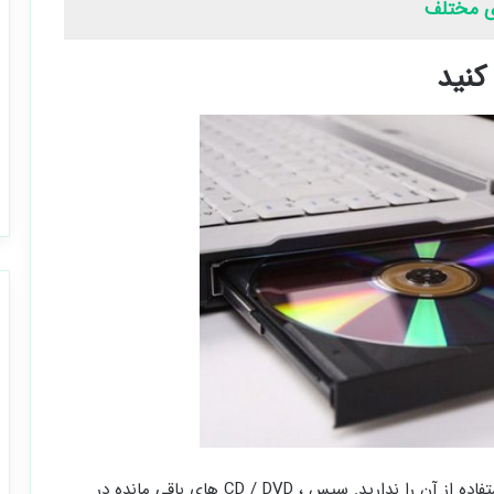
اگر فقط CD / DVD را روی درایو قرار داده اید و قصد استفاده از آن را ندارید. سپس ، CD / DVD های باقی مانده در