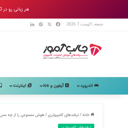
هر زبانی رو در 80 روز
X
فیس بوک
‫پین‌ترست
لینکدین
جمعه, آگوست 7 2026
اندروید
آیفون و ios
اینترنت
خانه
/
ترفندهای کامپیوتری
/
هوش مصنوعی را از چه سنی یاد بگیریم؟ ر
ترفندهای کامپیوتری