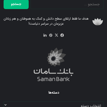
جستجو
برای:
هدف ما فقط ارتقای سطح دانش و کمک به هموطنان و هم زبانان
عزیزمان در سراسر دنیاست!
فیس
X
‫پین‌ترست
لینکدین
بوک
دسته‌ها
دسته‌ها