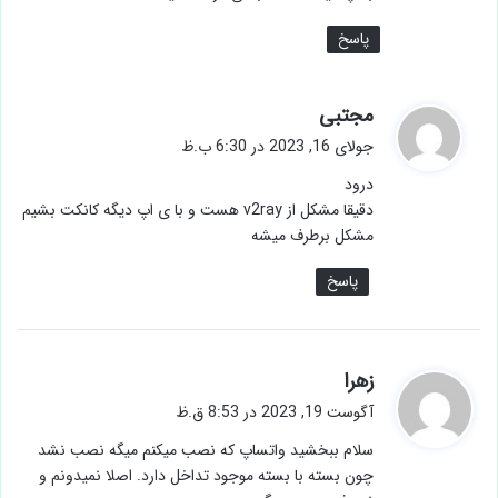
پاسخ
گ
مجتبی
ف
جولای 16, 2023 در 6:30 ب.ظ
ت
درود
:
دقیقا مشکل از v2ray هست و با ی اپ دیگه کانکت بشیم
مشکل برطرف میشه
پاسخ
گ
زهرا
ف
آگوست 19, 2023 در 8:53 ق.ظ
ت
سلام ببخشید واتساپ که نصب میکنم میگه نصب نشد
:
چون بسته با بسته موجود تداخل دارد. اصلا نمیدونم و