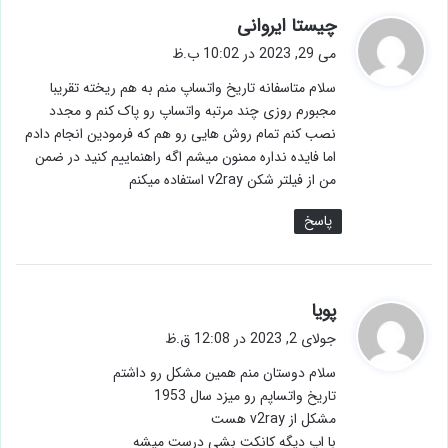
گ
چیستا ایروانی
ف
می 29, 2023 در 10:02 ب.ظ
ت
سلام متاسفانه تاریخ واتساپ منم به هم ریخته تقریبا
:
مجبورم روزی چند مرتبه واتساپ رو پاک کنم و مجدد
نصب کنم تمام روش هایی رو هم که فرمودین انجام دادم
اما فایده نداره ممنون میشم اگه راهنماییم کنید در ضمن
من از فیلتر شکن v2ray استفاده میکنم
پاسخ
گ
پویا
ف
جولای 2, 2023 در 12:08 ق.ظ
ت
سلام دوستان منم همین مشکل رو داشتم
:
تاریخ واتساپم رو میزد سال 1953
مشکل از v2ray هست
با اپ دیگه کانکت بشی درست میشه