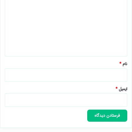
د
ی
د
گ
ا
ه
*
نام
*
ایمیل
*