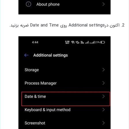
2. اکنون درAdditional settings روی Date and Time ضربه بزنید.