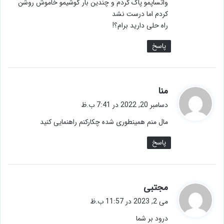
واتساپمو پاک کردم و چندین بار گوشیمو خاموش روشن
کردم اما درست نشد
راه حلی دارید برام؟!
پاسخ
گ
منا
ف
دسامبر 20, 2022 در 7:41 ب.ظ
ت
مال منم همینطوری شده چکارکنم راهنمایی کنید
:
پاسخ
گ
مجتبی
ف
می 2, 2023 در 11:57 ب.ظ
ت
درود بر شما
: