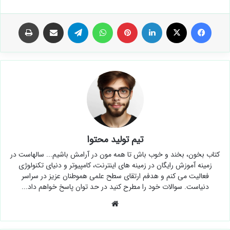
فیس بوک
X
لینکدین
‫پین‌ترست
واتس آپ
تلگرام
اشتراک گذاری از طریق ایمیل
چاپ
تیم تولید محتوا
کتاب بخون، بخند و خوب باش تا همه مون در آرامش باشیم... سالهاست در
زمینه آموزش رایگان در زمینه های اینترنت، کامپیوتر و دنیای تکنولوژی
فعالیت می کنم و هدفم ارتقای سطح علمی هموطنان عزیز در سراسر
دنیاست. سوالات خود را مطرح کنید در حد توان پاسخ خواهم داد...
وبسایت