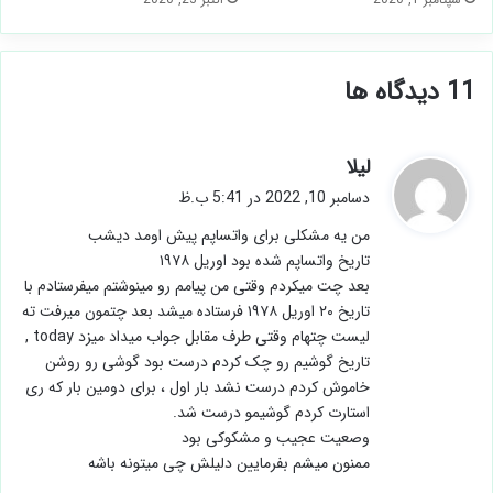
‫11 دیدگاه ها
گ
لیلا
ف
دسامبر 10, 2022 در 5:41 ب.ظ
ت
من یه مشکلی برای واتساپم پیش اومد دیشب
:
تاریخ واتساپم شده بود اوریل ۱۹۷۸
بعد چت میکردم وقتی من پیامم رو مینوشتم میفرستادم با
تاریخ ۲۰ اوریل ۱۹۷۸ فرستاده میشد بعد چتمون میرفت ته
لیست چتهام وقتی طرف مقابل جواب میداد میزد today ,
تاریخ گوشیم رو چک کردم درست بود گوشی رو روشن
خاموش کردم درست نشد بار اول ، برای دومین بار که ری
استارت کردم گوشیمو درست شد.
وصعیت عجیب و مشکوکی بود
ممنون میشم بفرمایین دلیلش چی میتونه باشه