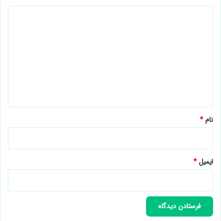
د
ی
د
گ
ا
ه
*
نام
*
ایمیل
*