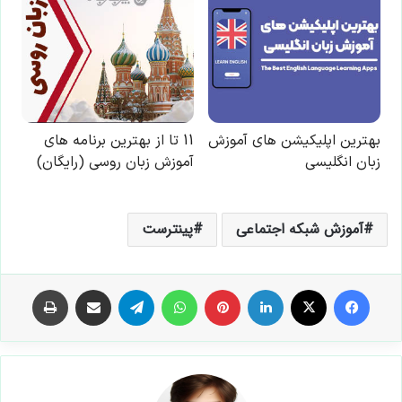
آموزش شبکه اجتماعی
پینترست
فیس بوک
X
لینکدین
‫پین‌ترست
واتس آپ
تلگرام
اشتراک گذاری از طریق ایمیل
چاپ