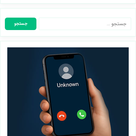
جستجو
برای: