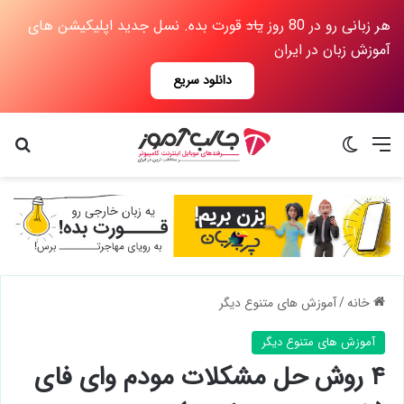
هر زبانی رو در 80 روز
یاد
قورت بده. نسل جدید اپلیکیشن های
آموزش زبان در ایران
دانلود سریع
منو
تغییر پوسته
جس
خانه
/
آموزش های متنوع دیگر
آموزش های متنوع دیگر
۴ روش حل مشکلات مودم وای فای