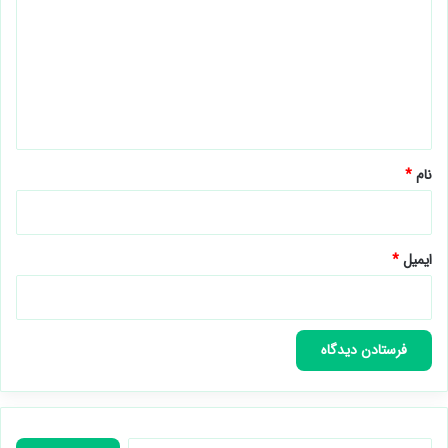
د
گ
ا
ه
*
نام
*
ایمیل
*
جستجو