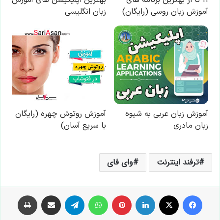
ترفند اینترنت
وای فای
فیس بوک
X
لینکدین
‫پین‌ترست
واتس آپ
تلگرام
اشتراک گذاری از طریق ایمیل
چاپ