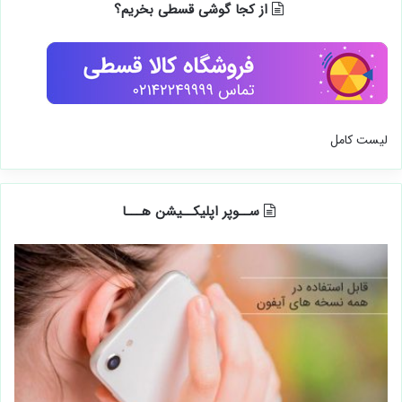
از کجا گوشی قسطی بخریم؟
لیست کامل
ســوپر اپلیکــیشن هـــا