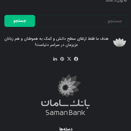
ژوئن 5, 2026
جستجو
برای:
هدف ما فقط ارتقای سطح دانش و کمک به هموطنان و هم زبانان
عزیزمان در سراسر دنیاست!
فیس
X
‫پین‌ترست
لینکدین
بوک
دسته‌ها