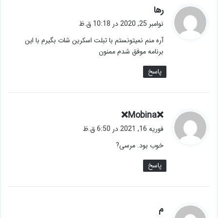
گ
رها
ف
نوامبر 25, 2020 در 10:18 ق.ظ
ت
آره منم نمیتونستم با تبلت اسکرین شات بگیرم با این
:
برنامه موفق شدم ممنون
پاسخ
گ
❌Mobina❌
ف
فوریه 16, 2021 در 6:50 ق.ظ
ت
خوب بود. مرسی?
:
پاسخ
گ
م