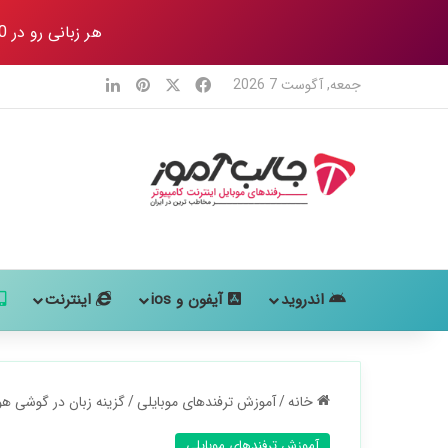
هر زبانی رو در 80 روز
X
فیس بوک
‫پین‌ترست
لینکدین
جمعه, آگوست 7 2026
اندروید
آیفون و ios
اینترنت
خانه
/
آموزش ترفندهای موبایلی
/
گزینه زبان در گوشی هو
آموزش ترفندهای موبایلی