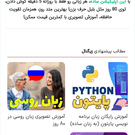
با
این اپلیکیشن ساده
، هر زبانی رو فقط با روزانه 5 دقیقه گوش دادن،
توی 80 روز مثل بلبل حرف بزن! بهترین متد روز، همزمان تقویت
حافظه، آموزش تصویری با کمترین قیمت ممکن!