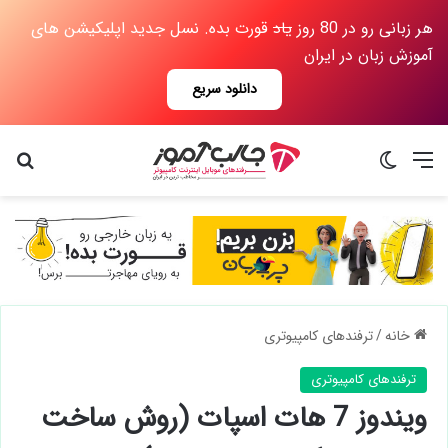
هر زبانی رو در 80 روز
یاد
قورت بده. نسل جدید اپلیکیشن های
آموزش زبان در ایران
دانلود سریع
منو
تغییر پوسته
جس
خانه
/
ترفندهای کامپیوتری
ترفندهای کامپیوتری
ویندوز 7 هات اسپات (روش ساخت