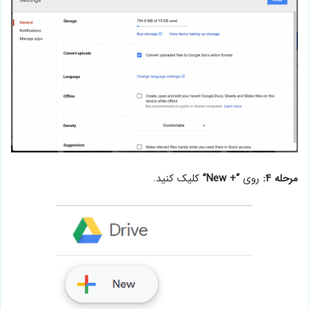
مرحله ۴:
روی
“+ New”
کلیک کنید.