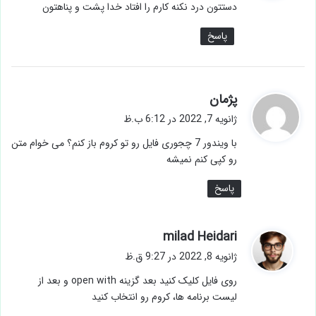
دستتون درد نکنه کارم را افتاد خدا پشت و پناهتون
:
پاسخ
گ
پژمان
ف
ژانویه 7, 2022 در 6:12 ب.ظ
ت
با ویندور 7 چجوری فایل رو تو کروم باز کنم؟ می خوام متن
:
رو کپی کنم نمیشه
پاسخ
گ
milad Heidari
ف
ژانویه 8, 2022 در 9:27 ق.ظ
ت
روی فایل کلیک کنید بعد گزینه open with و بعد از
:
لیست برنامه ها، کروم رو انتخاب کنید