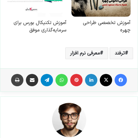
ترفند
معرفی نرم افزار
فیس بوک
X
لینکدین
‫پین‌ترست
واتس آپ
تلگرام
اشتراک گذاری از طریق ایمیل
چاپ