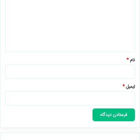
ی
د
گ
ا
ه
*
نام
*
ایمیل
*