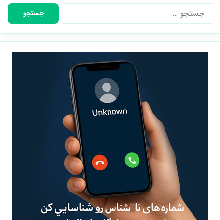
جستجو
برای: