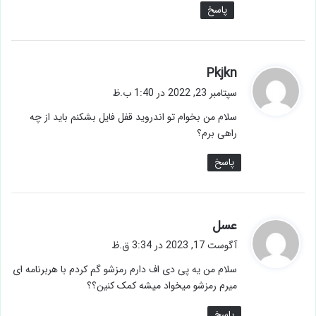
پاسخ
گ
Pkjkn
ف
سپتامبر 23, 2022 در 1:40 ب.ظ
ت
سلام من بخوام تو اندروید قفل فایل بشکنم باید از چه
:
راهی برم؟
پاسخ
گ
عسل
ف
آگوست 17, 2023 در 3:34 ق.ظ
ت
سلام من یه پی دی اف دارم رمزشو گم کردم با هربرنامه ای
:
میرم رمزشو میخواد میشه کمک کنین؟؟
پاسخ