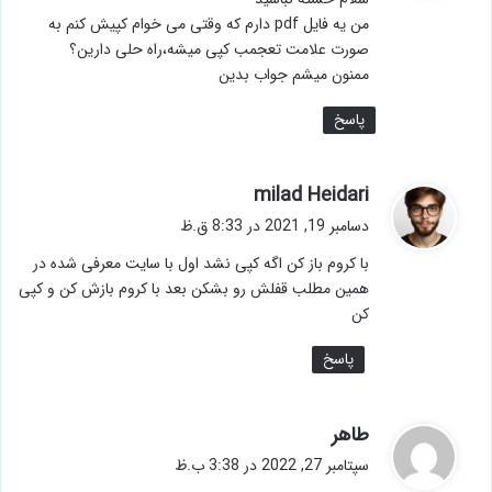
:
من یه فایل pdf دارم که وقتی می خوام کپیش کنم به
صورت علامت تعجمب کپی میشه،راه حلی دارین؟
ممنون میشم جواب بدین
پاسخ
گ
milad Heidari
ف
دسامبر 19, 2021 در 8:33 ق.ظ
ت
با کروم باز کن اگه کپی نشد اول با سایت معرفی شده در
:
همین مطلب قفلش رو بشکن بعد با کروم بازش کن و کپی
کن
پاسخ
گ
طاهر
ف
سپتامبر 27, 2022 در 3:38 ب.ظ
ت