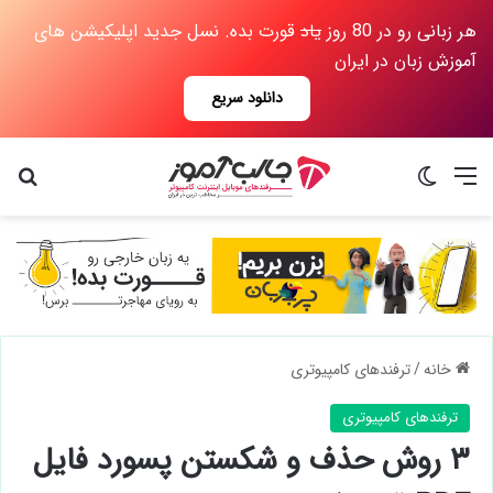
هر زبانی رو در 80 روز
یاد
قورت بده. نسل جدید اپلیکیشن های
آموزش زبان در ایران
دانلود سریع
منو
تغییر پوسته
جس
خانه
/
ترفندهای کامپیوتری
ترفندهای کامپیوتری
۳ روش حذف و شکستن پسورد فایل