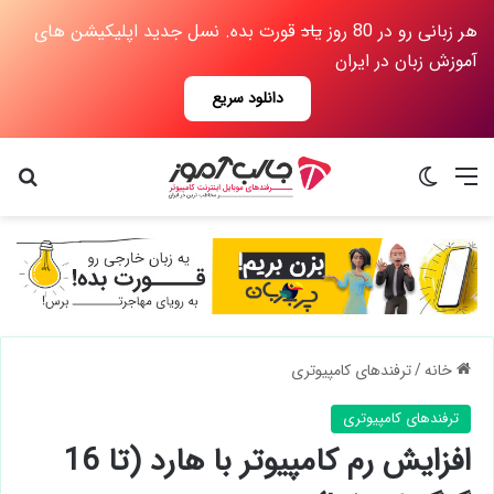
هر زبانی رو در 80 روز
یاد
قورت بده. نسل جدید اپلیکیشن های
آموزش زبان در ایران
دانلود سریع
جستجو برای
منو
تغییر پوست
خانه
/
ترفندهای کامپیوتری
ترفندهای کامپیوتری
افزایش رم کامپیوتر با هارد (تا 16