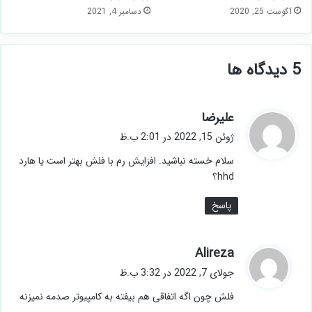
چرا کامپیوترم روشن است و
حل مشکل صدای فن لپ تاپ با
بلافاصله خاموش می شود؟
7 روش موثر
آگوست 25, 2020
دسامبر 4, 2021
‫5 دیدگاه ها
گ
علیرضا
ف
ژوئن 15, 2022 در 2:01 ب.ظ
ت
سلام خسته نباشید. افزایش رم با فلش بهتر است یا
:
هارد hhd؟
پاسخ
گ
Alireza