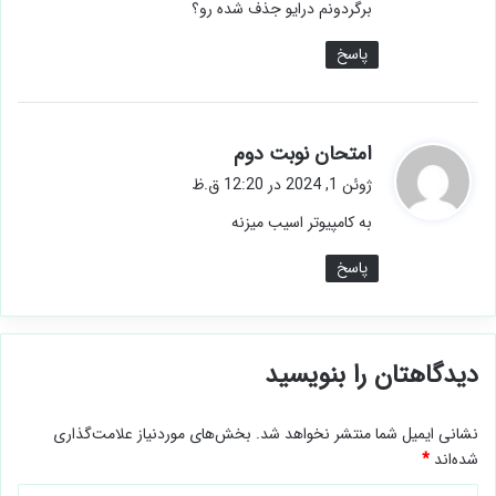
ت
سلام . من افزایش رم را انجام دادم ولی پس از
:
ریستارت کردن کامپیوتر ، درایوی که از به عنوان
vertical memory استفاده کردم نیست و پاک شده
. در قسمت dick management هم نبود . مشکل از
کجاست . آیا میتونم برگردونم درایو جذف شده رو؟
پاسخ
گ
امتحان نوبت دوم
ف
ژوئن 1, 2024 در 12:20 ق.ظ
ت
به کامپیوتر اسیب میزنه
:
پاسخ