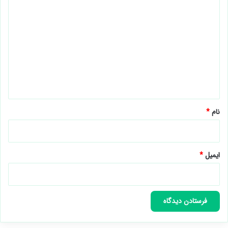
دیدگاهتان را بنویسید
نشانی ایمیل شما منتشر نخواهد شد.
بخش‌های موردنیاز علامت‌گذاری
شده‌اند
*
د
ی
د
گ
ا
ه
*
نام
*