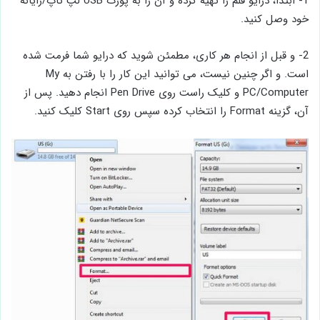
1- ابتدا، درایو قلم را تهیه کرده و آن را به پورت USB لپ تاپ/رایانه
خود وصل کنید.
2- و قبل از انجام هر کاری، مطمئن شوید که درایو شما فرمت شده
است. و اگر چنین نیست، می توانید این کار را با رفتن به My
PC/Computer و کلیک راست روی Pen Drive انجام دهید. پس از
آن، گزینه Format را انتخاب کرده سپس روی Start کلیک کنید.