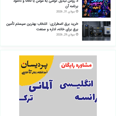
گوشی S26 FE نیامده، تصاویر قاب‌هایش لو رفت
آگوست 5, 2026
3 روش تبدیل گوشی به موس لمسی (با بلوتوث و
با کابل)
آگوست 4, 2026
3 روش تبدیل گوشی به موس با usb و دانلود
برنامه آن
جولای 31, 2026
خرید برق اضطراری: انتخاب بهترین سیستم تأمین
برق برای خانه، اداره و صنعت
جولای 29, 2026