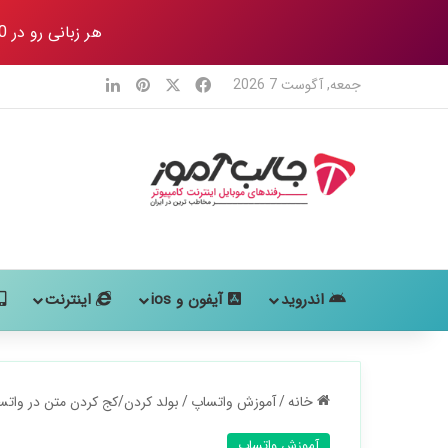
هر زبانی رو در 80 روز
X
فیس بوک
‫پین‌ترست
لینکدین
جمعه, آگوست 7 2026
اندروید
آیفون و ios
اینترنت
خانه
/
آموزش واتساپ
/
بولد کردن/کج کردن متن در واتساپ (3 روش 
آموزش واتساپ