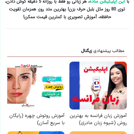
با
این اپلیکیشن ساده
، هر زبانی رو فقط با روزانه 5 دقیقه گوش دادن،
توی 80 روز مثل بلبل حرف بزن! بهترین متد روز، همزمان تقویت
حافظه، آموزش تصویری با کمترین قیمت ممکن!