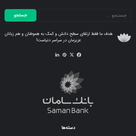
جستجو
برای:
هدف ما فقط ارتقای سطح دانش و کمک به هموطنان و هم زبانان
عزیزمان در سراسر دنیاست!
فیس
X
‫پین‌ترست
لینکدین
بوک
دسته‌ها