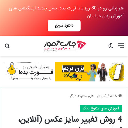
هر زبانی رو در 80 روز
یاد
قورت بده. نسل جدید اپلیکیشن های
آموزش زبان در ایران
دانلود سریع
منو
تغییر پوسته
جس
خانه
/
آموزش های متنوع دیگر
آموزش های متنوع دیگر
4 روش تغییر سایز عکس (آنلاین،