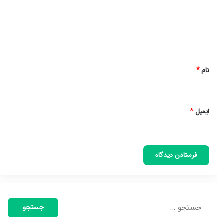
گ
ا
ه
*
نام
*
ایمیل
*
جستجو
برای: