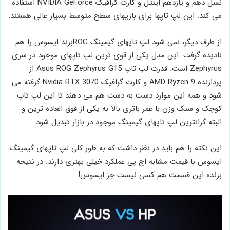
نسل دهم و یازدهم اینتل و کارت‌ گرافیک NVIDIA GeForce استفاده
می کند. این لپ تاپها برای بازیهای سطح متوسط بسیار عالی هستند.
از طرف دیگر، نمی شود لپ تاپهای گیمینگ ROGبرند ایسوس را هم
نادیده گرفت. این مدل یکی از قوی ترین لپ تاپهای موجود در سری
Zephyrus است. قدرت لپ تاپ Asus ROG Zephyrus G15 از
پردازنده AMD Ryzen 9 و کارت گرافیک Nvidia RTX 3070 گرفته می
شود و همه این موارد دست به دست هم می دهند تا این لپ تاپ
کوچک و سبک وزن با عمر باتری بالا به یکی از فوق العاده ترین و
البته گرانترین لپ تاپهای گیمینگ موجود در بازار تبدیل شود.
این نکته را هم باید در نظر داشت که به طور کلی لپ تاپهای گیمینگ
ایسوس با قیمت مشابه اچ پی عملکرد خیلی بهتری دارند. در نتیجه
برنده این قسمت هم کسی نیست جز ایسوس!