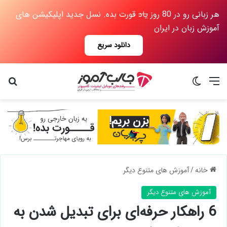
هر زبانی رو در 80 روز
یاد
قورت بده. نسل جدید اپلیکیشن های
آموزش زبان در ایران
دانلود سریع
منو
تغییر پوسته
جس
خانه
/
آموزش های متنوع دیگر
آموزش های متنوع دیگر
6 راهکار حرفه‌ای برای تبدیل شدن به