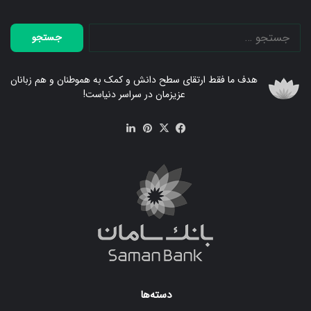
جستجو
برای:
هدف ما فقط ارتقای سطح دانش و کمک به هموطنان و هم زبانان
عزیزمان در سراسر دنیاست!
فیس
X
‫پین‌ترست
لینکدین
بوک
دسته‌ها