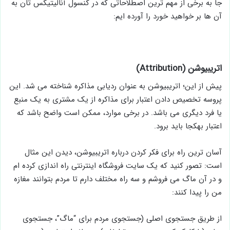
جا به برخی از مهم ­ترین اصطلاحاتی که در کنسول آنالیتیکس تان به
آن ­ها بر خواهید خورد را آورده ­ایم:
اتریبیوشن (Attribution)
پیش از این؛ اتریبیوشن به ­عنوان ردیابی مذاکره شناخته می ­شد. این
پروسه تخصیص دادن اعتبار برای مذاکره از یک مشتری به یک منبع
یا فرد دیگری می ­باشد. در برخی موارد، ممکن است واضح باشد که
اعتبار به­کجا باید برود.
آسان ­ترین راه برای فکر کردن درباره اتریبیوشن، دیدن این مثال
است: تصور کنید که یک سایت فروشگاه اینترنتی راه­ اندازی کرده ­ام
و در آن ماگ می­ فروشم و سه راه مختلف دارم تا مردم بتوانند مغازه
من را پیدا کنند:
از طریق جستجوی اصلی (جستجوی مردم برای “ماگ”، جستجوی