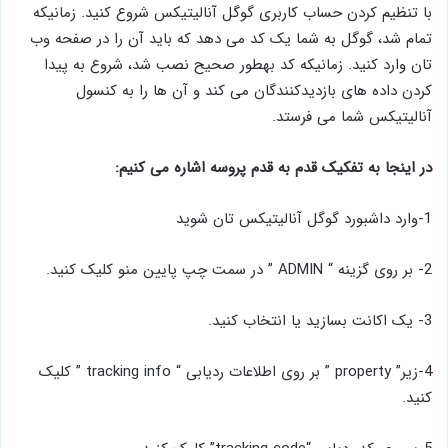
با تنظیم کردن حساب کاربری گوگل آنالیتیکس شروع کنید. زمانی­که
تمام شد، گوگل به شما یک کد می ­دهد که باید آن را در صفحه وب
تان وارد کنید. زمانی­که کد به­طور صحیح نصب شد، شروع به پیدا
کردن داده­ های بازدیدکنندگان می ­کند و آن ­ها را به کنسول
آنالیتیکس شما می ­فرستد.
در اینجا به تفکیک قدم ­به ­قدم پروسه اشاره می ­کنیم:
1-وارد داشبورد گوگل آنالیتیکس تان شوید
2- بر روی گزینه “ ADMIN ” در سمت چپ پایین منو کلیک کنید.
3- یک اکانت بسازید یا انتخاب کنید.
4-زیر” property ” بر روی اطلاعات ردیابی “ tracking info ” کلیک
کنید.