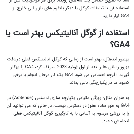
شما به تعیین حداقل یک شاخص رویداد برای هر موجودیت قبل از
استفاده آن با تبلیغات گوگل یا دیگر پلتفرم ­های بازاریابی خارج از
GA4 نیاز دارید.
استفاده از گوگل آنالیتیکس بهتر است یا
GA4؟
به­طور ایده­آل، بهتر است از زمانی که گوگل آنالیتیکس فعلی دریافت
به­روز رسانی ­ها را بعد از اول ژوئیه 2023 متوقف کرد، GA4 را به­کار
گیرید. اگرچه احساس می ­شود GA4 یک کار درحال انجام با برخی
کمبود ها در یک­پارچگی باقی بماند.
به ­عنوان مثال: ویژگی مقیاس یک­پارچه ­سازی ادسنس (AdSense) در
GA4 به ­طور ساده هنوز در دسترس نیست. در حالی که می ­توانید آن
را به روشی مرسوم به ­آسانی با به­ کارگیری گوگل آنالیتیکس فعلی
انجامش دهید.