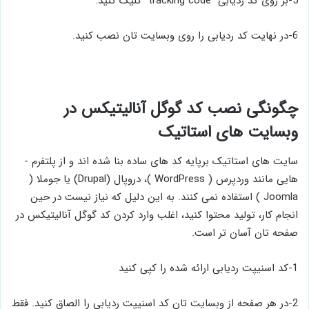
5-بر روی کد ردیابی “tracking code” کلیک کنید.
6-در نهایت کد ردیابی را روی وبسایت تان نصب کنید.
چگونگی نصب کد گوگل آنالیتیکس در
وبسایت ­های استاتیک
سایت ­های استاتیک برپایه کد های ساده بنا شده ­اند و از پلتفرم ­
هایی مانند وردپرس ( WordPress )، دروپال (Drupal) یا جوملا (
Joomla ) استفاده نمی­ کنند. به این دلیل که نیاز نیست در حین
انجام کار، تولید محتوا کنید، اغلب وارد کردن کد گوگل آنالیتیکس در
صفحه­ تان آسان ­تر است.
1-کد اسنیپت ردیابی ارائه شده را کپی کنید
2-در هر صفحه از وبسایت تان کد اسنیپت ردیابی را الصاق کنید. فقط