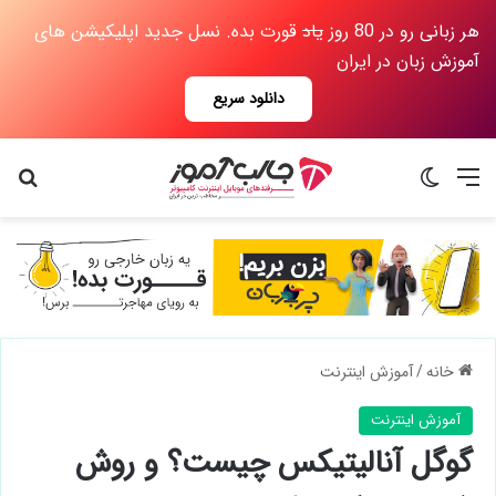
هر زبانی رو در 80 روز
یاد
قورت بده. نسل جدید اپلیکیشن های
آموزش زبان در ایران
دانلود سریع
منو
تغییر پوسته
جس
خانه
/
آموزش اینترنت
آموزش اینترنت
گوگل آنالیتیکس چیست؟ و روش