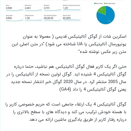
اسکرین شات از گوگل آنالیتیکس قدیمی ( معمولا به عنوان
یونیورسال آنالیتیکس یا UA شناخته می ­شود).”در متن اصلی این
متن زیر عکس نوشته شده”
حتی اگر یک کاربر فعال گوگل آنالیتیکس هم نباشید، حتما درباره
گوگل آنالیتیکس 4 شنیده­ اید. گوگل اولین نسخه از آنالیتیکس را در
سال 2005 منتشر کرد. در سال 2020 گوگل خبر انتشار نسخه جدید
یعنی گوگل آنالیتیکس 4 را داد (GA4)
گوگل آنالیتیکس 4 یک ارتقاء جامعی است که حریم خصوصی کاربر را
با هسته خودش ترکیب می­ کند و دیدگاه­ های با سطح بالاتری را
درباره رفتار کاربر از طریق یادگیری ماشین ارائه می­ دهد.