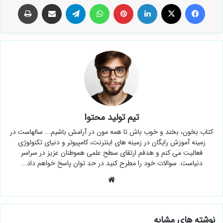
فیس بوک
X
لینکدین
‫پین‌ترست
واتس آپ
تلگرام
اشتراک گذاری از طریق ایمیل
چاپ
تیم تولید محتوا
کتاب بخون، بخند و خوب باش تا همه مون در آرامش باشیم... سالهاست در
زمینه آموزش رایگان در زمینه های اینترنت، کامپیوتر و دنیای تکنولوژی
فعالیت می کنم و هدفم ارتقای سطح علمی هموطنان عزیز در سراسر
دنیاست. سوالات خود را مطرح کنید در حد توان پاسخ خواهم داد...
وبسایت
نوشته های مشابه