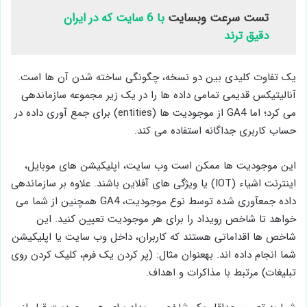
تست سرعت وبسایت
با 6 سایت که در ایران
دقیق ترند
یک تفاوت کلیدی بین دو نسخه، چگونگی ساخته شدن آن ­ها است.
آنالیتیکس قدیمی تمامی داده ­ها را در یک زیر مجموعه سازماندهی
می ­کرد؛ اما GA4 از موجودیت ­ها (entities) برای جمع ­آوری داده در
حساب کاربری جداگانه استفاده می ­کند.
این موجودیت ­ها ممکن است وب سایت، اپلیکیشن­ های موبایل،
اینترنت اشیاء (IOT) یا ویژگی ­های آفلاین باشند. علاوه بر سازماندهی
داده جمع­آوری شده توسط نوع موجودیت، GA4 همچنین از شما می
­خواهد تا شاخص رویداد را برای هر موجودیت تعیین کنید. این
شاخص ­ها اقداماتی هستند که کاربران، داخل وب سایت یا اپلیکیشن
شما انجام داده­ اند. به­عنوان مثال: (پر کردن یک فرم، کلیک کردن روی
تبلیغات) مرتبط با مذاکرات و اهداف.