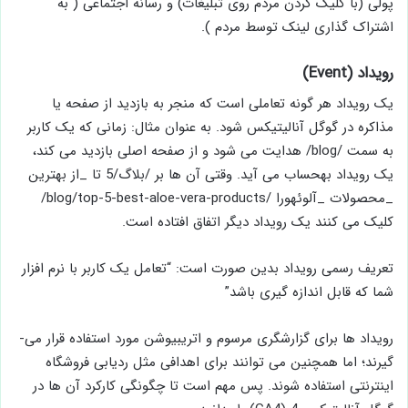
پولی (با کلیک کردن مردم روی تبلیغات) و رسانه اجتماعی ( به
اشتراک گذاری لینک توسط مردم ).
رویداد (Event)
یک رویداد هر گونه تعاملی است که منجر به بازدید از صفحه یا
مذاکره در گوگل آنالیتیکس شود. به­ عنوان مثال: زمانی ­که یک کاربر
به سمت /blog/ هدایت می ­شود و از صفحه اصلی بازدید می ­کند،
یک رویداد به­حساب می ­آید. وقتی آن ­ها بر /بلاگ/5 تا _از بهترین
_محصولات _آلوئه­ورا /blog/top-5-best-aloe-vera-products/
کلیک می ­کنند یک رویداد دیگر اتفاق افتاده ­است.
تعریف رسمی رویداد بدین صورت است: “تعامل یک کاربر با نرم افزار
شما که قابل اندازه ­گیری باشد”
رویداد­ ها برای گزارشگری مرسوم و اتریبیوشن مورد استفاده قرار می­
گیرند؛ اما همچنین می ­توانند برای اهدافی مثل ردیابی فروشگاه
اینترنتی استفاده شوند. پس مهم است تا چگونگی کارکرد آن ­ها در