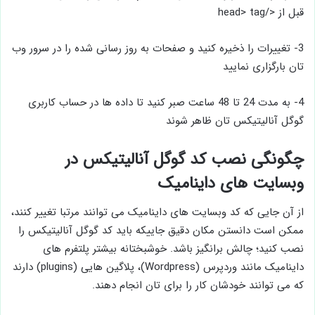
قبل از </head> tag
3- تغییرات را ذخیره کنید و صفحات به­ روز رسانی شده را در سرور وب
تان بارگزاری نمایید
4- به مدت 24 تا 48 ساعت صبر کنید تا داد­ه­ ها در حساب کاربری
گوگل آنالیتیکس تان ظاهر شوند
چگونگی نصب کد گوگل آنالیتیکس در
وبسایت ­های داینامیک
از آن جایی که کد وبسایت ­های داینامیک می ­توانند مرتبا تغییر کنند،
ممکن است دانستن مکان دقیق جایی­که باید کد گوگل آنالیتیکس را
نصب کنید؛ چالش برانگیز باشد. خوش­بختانه بیشتر پلتفرم­ های
داینامیک مانند وردپرس (Wordpress)، پلاگین ­هایی (plugins) دارند
که می­ توانند خودشان کار را برای تان انجام دهند.