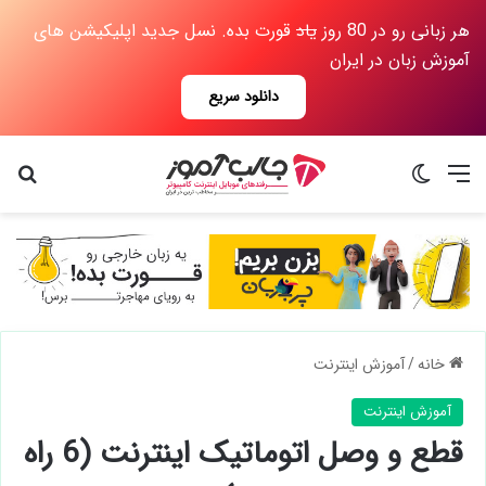
هر زبانی رو در 80 روز
یاد
قورت بده. نسل جدید اپلیکیشن های
آموزش زبان در ایران
دانلود سریع
منو
تغییر پوسته
جس
خانه
/
آموزش اینترنت
آموزش اینترنت
قطع و وصل اتوماتیک اینترنت (6 راه