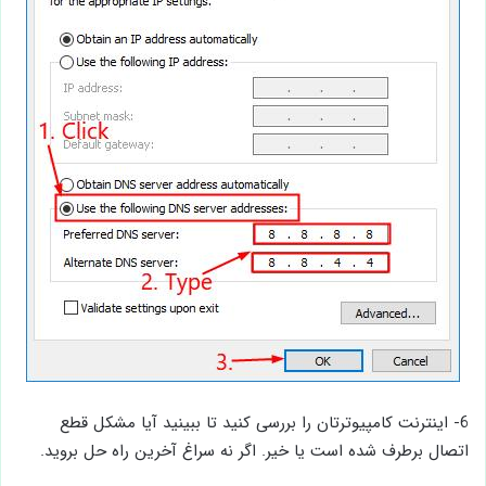
6- اینترنت کامپیوترتان را بررسی کنید تا ببینید آیا مشکل قطع
اتصال برطرف شده است یا خیر. اگر نه سراغ آخرین راه حل بروید.