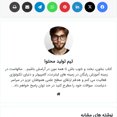
فیس بوک
X
لینکدین
‫پین‌ترست
واتس آپ
تلگرام
اشتراک گذاری از طریق ایمیل
چاپ
تیم تولید محتوا
کتاب بخون، بخند و خوب باش تا همه مون در آرامش باشیم... سالهاست در
زمینه آموزش رایگان در زمینه های اینترنت، کامپیوتر و دنیای تکنولوژی
فعالیت می کنم و هدفم ارتقای سطح علمی هموطنان عزیز در سراسر
دنیاست. سوالات خود را مطرح کنید در حد توان پاسخ خواهم داد...
وبسایت
نوشته های مشابه