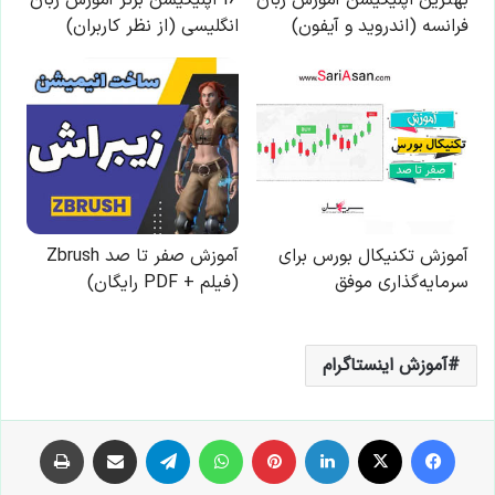
آموزش اینستاگرام
فیس بوک
X
لینکدین
‫پین‌ترست
واتس آپ
تلگرام
اشتراک گذاری از طریق ایمیل
چاپ