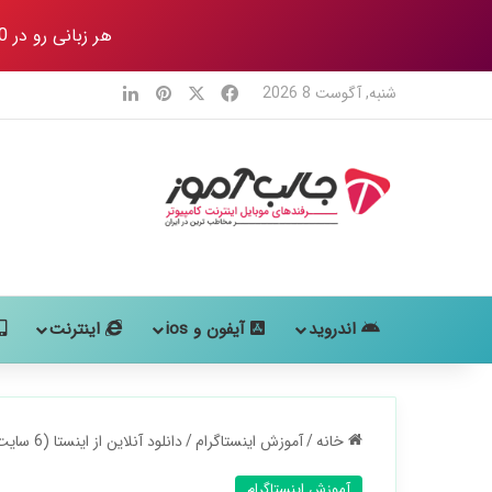
هر زبانی رو در 80 روز
X
فیس بوک
‫پین‌ترست
لینکدین
شنبه, آگوست 8 2026
اندروید
آیفون و ios
اینترنت
خانه
/
آموزش اینستاگرام
/
دانلود آنلاین از اینستا (6 سایت اینستا دانلودر آنلاین)
آموزش اینستاگرام