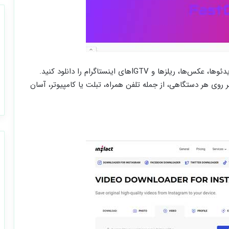
FastDl یک ابزار آنلاین است که به شما کمک می‌کند ویدئوها، عکس‌ها، ریلزها و IGTVهای اینستاگرام را دانلود کنید.
ن بر روی هر دستگاهی، از جمله تلفن همراه، تبلت یا کامپیوتر، آسان