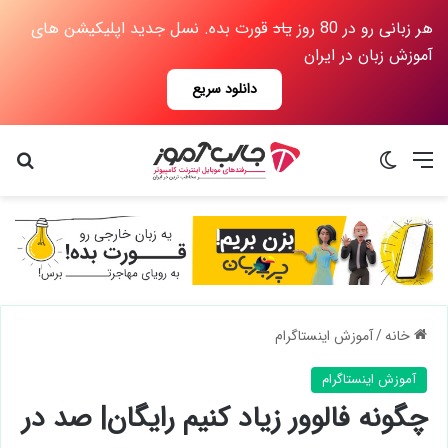
هر زبانی رو در 80 روز
یاد
قورت بده. نسل جدید اپلیکیشن های
آموزش زبان در ایران
دانلود سریع
منو
تغییر پوسته
جس
خانه
/
آموزش اینستاگرام
آموزش اینستاگرام
چگونه فالوور زیاد کنیم رایگان| صد در