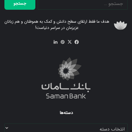
جستجو
برای:
هدف ما فقط ارتقای سطح دانش و کمک به هموطنان و هم زبانان
عزیزمان در سراسر دنیاست!
فیس
X
‫پین‌ترست
لینکدین
بوک
دسته‌ها
دسته‌ها