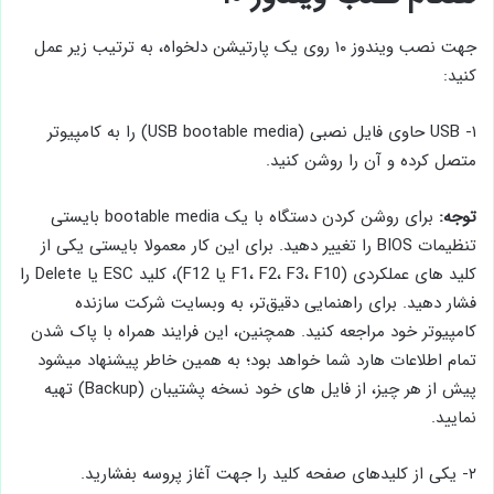
جهت نصب ویندوز ۱۰ روی یک پارتیشن دلخواه، به ترتیب زیر عمل
کنید:
۱- USB حاوی فایل نصبی (USB bootable media) را به کامپیوتر
متصل کرده و آن را روشن کنید.
توجه:
برای روشن کردن دستگاه با یک bootable media بایستی
تنظیمات BIOS را تغییر دهید. برای این کار معمولا بایستی یکی از
کلید های عملکردی (F1، F2، F3، F10 یا F12)، کلید ESC یا Delete را
فشار دهید. برای راهنمایی دقیق‌تر، به وبسایت شرکت سازنده
کامپیوتر خود مراجعه کنید. همچنین، این فرایند همراه با پاک شدن
تمام اطلاعات هارد شما خواهد بود؛ به همین خاطر پیشنهاد میشود
پیش از هر چیز، از فایل های خود نسخه پشتیبان (Backup) تهیه
نمایید.
۲- یکی از کلیدهای صفحه کلید را جهت آغاز پروسه بفشارید.