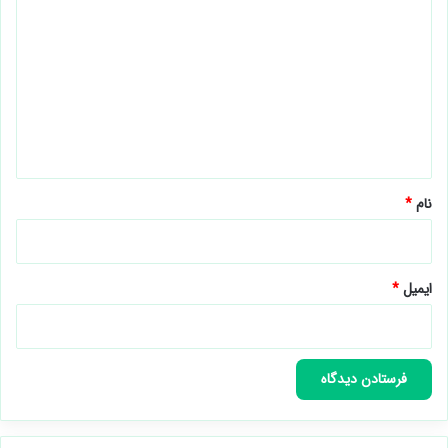
ی
د
گ
ا
ه
*
نام
*
ایمیل
*