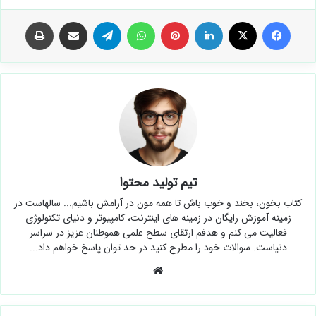
فیس بوک
X
لینکدین
‫پین‌ترست
واتس آپ
تلگرام
اشتراک گذاری از طریق ایمیل
چاپ
تیم تولید محتوا
کتاب بخون، بخند و خوب باش تا همه مون در آرامش باشیم... سالهاست در
زمینه آموزش رایگان در زمینه های اینترنت، کامپیوتر و دنیای تکنولوژی
فعالیت می کنم و هدفم ارتقای سطح علمی هموطنان عزیز در سراسر
دنیاست. سوالات خود را مطرح کنید در حد توان پاسخ خواهم داد...
وبسایت