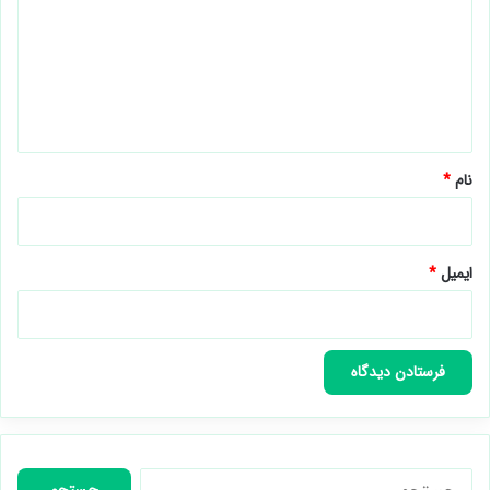
د
ی
د
گ
ا
ه
*
نام
*
ایمیل
*