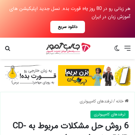
هر زبانی رو در 80 روز
یاد
قورت بده. نسل جدید اپلیکیشن های
آموزش زبان در ایران
دانلود سریع
جستجو برای
منو
تغییر پوست
خانه
/
ترفندهای کامپیوتری
ترفندهای کامپیوتری
6 روش حل مشکلات مربوط به CD-