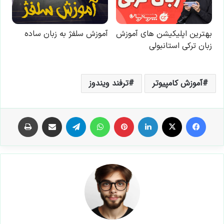
آموزش کامپیوتر
ترفند ویندوز
فیس بوک
X
لینکدین
‫پین‌ترست
واتس آپ
تلگرام
اشتراک گذاری از طریق ایمیل
چاپ