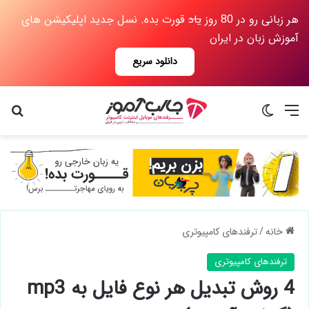
هر زبانی رو در 80 روز
یاد
قورت بده. نسل جدید اپلیکیشن های
آموزش زبان در ایران
دانلود سریع
منو
تغییر پوسته
جس
خانه
/
ترفندهای کامپیوتری
ترفندهای کامپیوتری
4 روش تبدیل هر نوع فایل به mp3