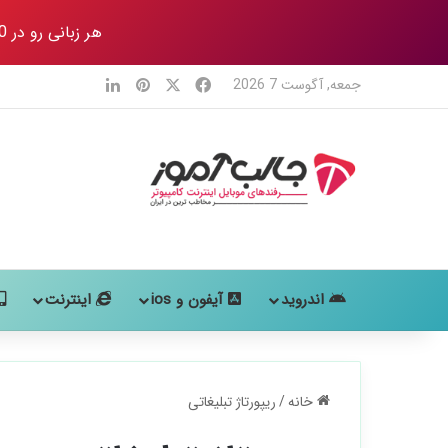
هر زبانی رو در 80 روز
X
فیس بوک
‫پین‌ترست
لینکدین
جمعه, آگوست 7 2026
اندروید
آیفون و ios
اینترنت
خانه
/
ریپورتاژ تبلیغاتی