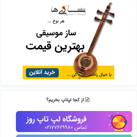
از کجا لپتاپ بخریم؟