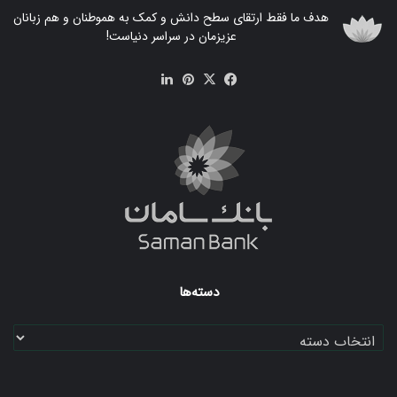
هدف ما فقط ارتقای سطح دانش و کمک به هموطنان و هم زبانان
عزیزمان در سراسر دنیاست!
فیس
X
‫پین‌ترست
لینکدین
بوک
دسته‌ها
دسته‌ها