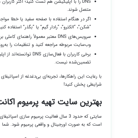
متصل شوند.
“شکن”، “الکترو”، “رادار گیم” یا “بگذر” استفاده کنید
سرویس‌های DNS معتبر معمولاً راهنمای
وب‌سایت مربوطه مراجعه کنید و تنظیمات را به‌روز 
برخی کاربران با فعال‌ساز
تضمین‌شده نیست.
با رعایت این راهکارها، تجربه‌ای بی‌دغدغه از اسپاتیفای
شرایطی پخش کنید!
بهترین سایت تهیه پرمیوم اکان
سایتی که حدود 3 سال فعالیت پرمیوم سازی اسپاتیفای داره به نام
است که به صورت اورجینال و واقعی پرمیوم شود. شما م