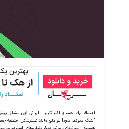
احتمالاً برای همه یا اکثر کاربران ایرانی این مشکل
آهنگ متوقف شود! عواملی مانند فیلترشکن، منطقه جغرافی
هستند. اسپاتیفای، مانند دیگر پلتفرم‌های استریم موسیق