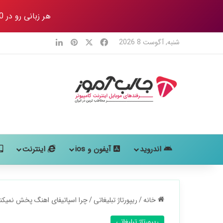
هر زبانی رو در 80 روز
X
فیس بوک
‫پین‌ترست
لینکدین
شنبه, آگوست 8 2026
اندروید
آیفون و ios
اینترنت
خانه
/
ریپورتاژ تبلیغاتی
/
چرا اسپاتیفای اهنگ پخش نمیک
ریپورتاژ تبلیغاتی