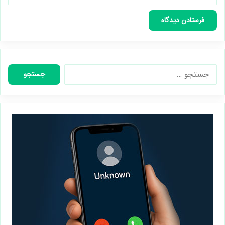
جستجو
برای: