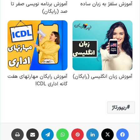
ریپورتاژ
فیس بوک
X
لینکدین
‫پین‌ترست
واتس آپ
تلگرام
اشتراک گذاری از طریق ایمیل
چاپ