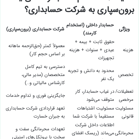
برون‌سپاری به شرکت حسابداری؟
حسابدار داخلی (استخدام
ویژگی
شرکت حسابداری (برون‌سپاری)
کارمند)
حقوق ثابت + بیمه +
معمولاً کمتر (حق‌الزحمه ماهانه
هزینه
عیدی + سنوات + هزینه
بر اساس حجم کار)
تجهیزات
دسترسی به تیم کامل
محدود به دانش و تجربه
تخصص
متخصصان (مدیر مالی،
یک نفر
کارشناس مالیاتی و…)
تعطیلات/
در غیاب حسابدار، کار
جایگزینی فوری و تداوم خدمات
مرخصی
متوقف می‌شود
مسئولیت
مسئولیت اشتباهات
تعهد قراردادی شرکت حسابداری
قانونی
مستقیماً با شرکت شما
به جبران خسارت
اطلاعات داخل شرکت
تعهدات محرمانگی سفت و
محرمانگی
می‌ماند (ریسک افشای
سخت با پروتکل‌های امنیتی