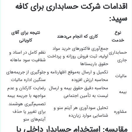
اقدامات شرکت حسابداری برای کافه
سپید:
نوع
نتیجه برای آقای
کاری که انجام می‌دهند
خدمت
کاویانی
جمع‌آوری فاکتورهای خرید مواد
حسابداری
نظم کامل در اسناد و
اولیه، ثبت فروش روزانه و پرداخت
جاری
شفافیت سود ماهانه
حقوق باریستاها
تکمیل و ارسال به‌موقع اظهارنامه و
جلوگیری از جریمه‌های
مالیات
محاسبه ارزش افزوده
سنگین اداره مالیات
محاسبه دقیق حقوق بیمه و ارسال
رضایت کارکنان و عدم
بیمه
لیست به تأمین اجتماعی
مواجهه با جریمه بیمه
تصمیم‌گیری هوشمند
تحلیل سودآوری هر آیتم منو و
مشاوره
برای تغییر یا حذف
شناسایی موارد زیان‌ده
آیتم‌های منو
مقایسه: استخدام حسابدار داخلی یا