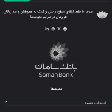
هدف ما فقط ارتقای سطح دانش و کمک به هموطنان و هم زبانان
عزیزمان در سراسر دنیاست!
فیس
X
‫پین‌ترست
لینکدین
بوک
دسته‌ها
دسته‌ها