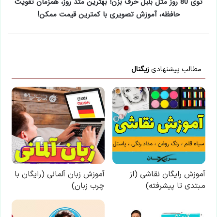
توی 80 روز مثل بلبل حرف بزن! بهترین متد روز، همزمان تقویت
حافظه، آموزش تصویری با کمترین قیمت ممکن!