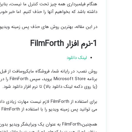
هنگام فیلمبرداری همه چیز تحت کنترل ما نیست، بناب
داشته باشد که بخواهیم آنها را حذف کنیم. اما خبر خ
در این مقاله، بهترین روش های حذف پس زمینه ویدیو 
1-نرم افزار FilmForth
لینک دانلود
(یا روی دکمه لینک دانلود بالا) تا نرم افزار دانلود شود.
برای استفاده از FilmForth لازم نیس
می توانید پس زمینه ویدیو را با استفاده از FilmForth حذف کرده و تغییر دهید.
همچنین،FilmForth به عنوان یک ویرایشگر و
منظور احراز هویت یا کدهای احراز هویت یا علائم اختص