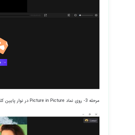
مرحله 3- روی نماد Picture in Picture در نوار پایین کلیک کنید و یک فایل ویدیویی را به FilmForth اضافه کنید.