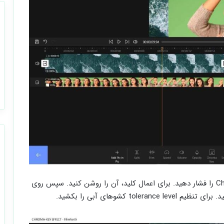
مرحله 4- روی مسیر PIP کلیک کنید و دکمه Chroma Key را فشار دهید. برای اعمال کلید، آن را روشن کنید. سپس روی
t کشوهای آبی را بکشید.