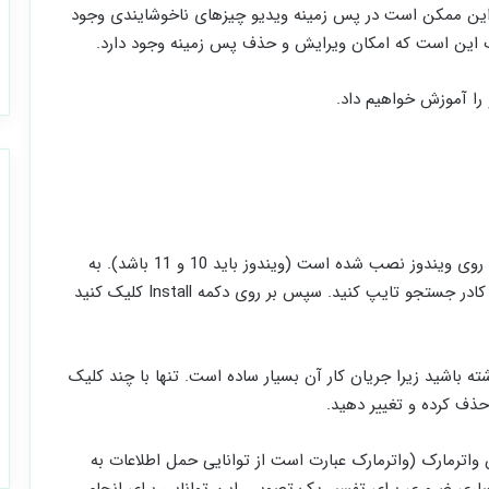
راین ممکن است در پس زمینه ویدیو چیزهای ناخوشایندی وجود
وب این است که امکان ویرایش و حذف پس زمینه وجود دارد.
را آموزش خواهیم داد.
روش نصب: در رایانه شما، فروشگاه مایکروسافت از قبل روی ویندوز نصب شده است (ویندوز باید 10 و 11 باشد). به
برنامه Microsoft Store بروید، سپس FilmForth را در کادر جستجو تایپ کنید. سپس بر روی دکمه Install کلیک کنید
ت مهارت زیادی داشته باشید زیرا جریان کار آن بسیار ساده است. تنها با چند کلیک
یدیو بدون واترمارک (واترمارک عبارت است از توانایی حمل اطلاعات به‌
اری ضروری برای تفسیر یک تصویر . این توانایی برای انجام