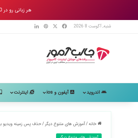
هر زبانی رو در 80 روز
X
فیس بوک
‫پین‌ترست
لینکدین
شنبه, آگوست 8 2026
اندروید
آیفون و ios
اینترنت
خانه
/
آموزش های متنوع دیگر
/
حذف پس زمینه ویدیو با 4 روش در ویندوز و گوش
آموزش های متنوع دیگر