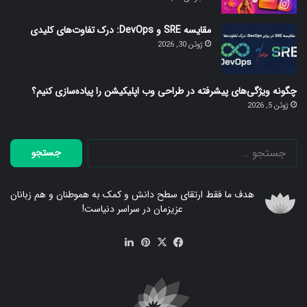
مقایسه SRE و DevOps: درک تفاوت‌های کلیدی
ژوئن 30, 2026
چگونه ویژگی‌های پیشرفته در طراحی وب اپلیکیشن را پیاده‌سازی کنیم؟
ژوئن 5, 2026
جستجو
برای:
هدف ما فقط ارتقای سطح دانش و کمک به هموطنان و هم زبانان
عزیزمان در سراسر دنیاست!
فیس
X
‫پین‌ترست
لینکدین
بوک