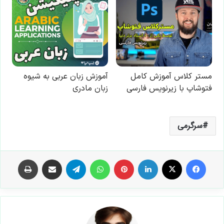
سرگرمی
فیس بوک
X
لینکدین
‫پین‌ترست
واتس آپ
تلگرام
اشتراک گذاری از طریق ایمیل
چاپ