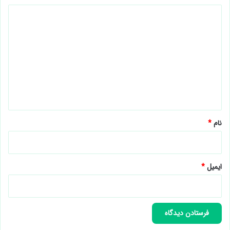
د
ی
د
گ
ا
ه
*
نام
*
ایمیل
*