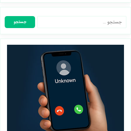
جستجو
برای: