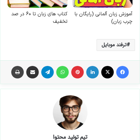
ترفند موبایل
فیس بوک
X
لینکدین
‫پین‌ترست
واتس آپ
تلگرام
اشتراک گذاری از طریق ایمیل
چاپ
تیم تولید محتوا