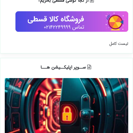
از کجا گوشی قسطی بخریم؟
لیست کامل
ســوپر اپلیکــیشن هـــا