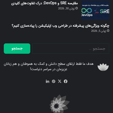
مقایسه SRE و DevOps: درک تفاوت‌های کلیدی
ژوئن 30, 2026
چگونه ویژگی‌های پیشرفته در طراحی وب اپلیکیشن را پیاده‌سازی کنیم؟
ژوئن 5, 2026
جستجو
برای:
هدف ما فقط ارتقای سطح دانش و کمک به هموطنان و هم زبانان
عزیزمان در سراسر دنیاست!
فیس
X
‫پین‌ترست
لینکدین
بوک