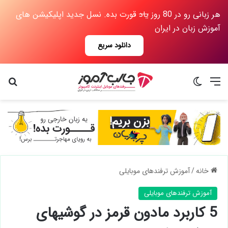
هر زبانی رو در 80 روز
یاد
قورت بده. نسل جدید اپلیکیشن های
آموزش زبان در ایران
دانلود سریع
منو
تغییر پوسته
جس
خانه
/
آموزش ترفندهای موبایلی
آموزش ترفندهای موبایلی
5 کاربرد مادون قرمز در گوشیهای