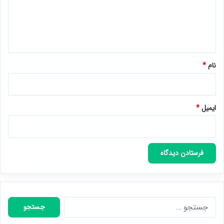
گ
ا
ه
*
نام
*
ایمیل
*
جستجو
برای: