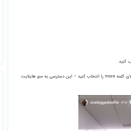
 کنید.
4- در گوشه پایین سمت راست، بروی سه نقطه افقی بالای کلمه more را انتخاب کنید – این دسترسی به منو هایلایت