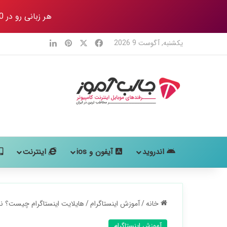
هر زبانی رو در 80 روز
X
فیس بوک
‫پین‌ترست
لینکدین
یکشنبه, آگوست 9 2026
اندروید
آیفون و ios
اینترنت
خانه
/
آموزش اینستاگرام
/
هایلایت اینستاگرام چیست؟ نح
آموزش اینستاگرام